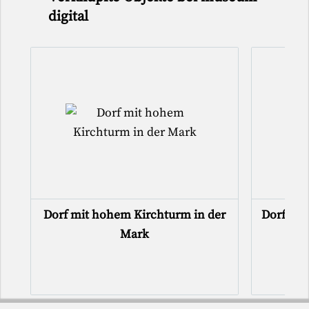
digital
Dorf mit hohem Kirchturm in der
Dorf unt
Mark