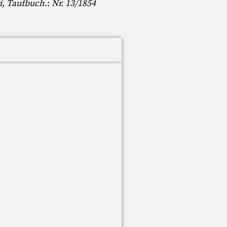
i, Taufbuch
.:
Nr. 13/1854