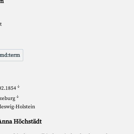
en
t
md:term
↓
02.1854
↓
zeburg
leswig-Holstein
 Anna Höchstädt