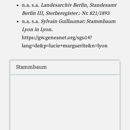
n.a. s.a.
Landesarchiv Berlin, Standesamt
Berlin III, Sterberegister
.:
Nr. 821/1893
n.a. s.a.
Sylvain Guillaumat: Stammbaum
Lyon in Lyon
.
https://gw.geneanet.org/sgu14?
lang=de&p=lucie+marguerite&n=lyon
Stammbaum