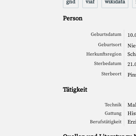
gnd
viaf
wikidata
Person
Geburtsdatum
10.
Geburtsort
Nie
Sch
Herkunftsregion
Sterbedatum
21.
Sterbeort
Pin
Tätigkeit
Mal
Technik
His
Gattung
Erz
Berufstätigkeit