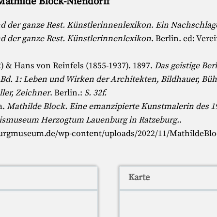
Mathilde Block-Niendorff
nd der ganze Rest. Künstlerinnenlexikon. Ein Nachschla
nd der ganze Rest. Künstlerinnenlexikon
. Berlin. ed:
Verei
)
&
Hans von Reinfels (1855-1937)
. 1897.
Das geistige Ber
 Bd. 1: Leben und Wirken der Architekten, Bildhauer, Büh
ller, Zeichner
. Berlin.:
S. 32f.
.a.
Mathilde Block. Eine emanzipierte Kunstmalerin des 1
Kreismuseum Herzogtum Lauenburg in Ratzeburg.
.
urgmuseum.de/wp-content/uploads/2022/11/MathildeBlo
Karte