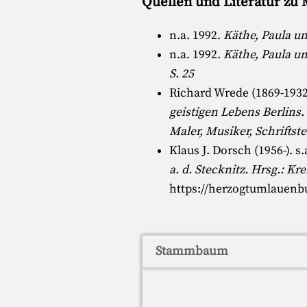
Quellen und Literatur zu 
n.a. 1992.
Käthe, Paula u
n.a. 1992.
Käthe, Paula u
S. 25
Richard Wrede (1869-1932
geistigen Lebens Berlins.
Maler, Musiker, Schriftste
Klaus J. Dorsch (1956-)
. s
a. d. Stecknitz. Hrsg.: 
https://herzogtumlauenb
Stammbaum