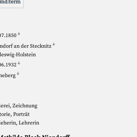
md:term
↓
07.1850
↓
ndorf an der Stecknitz
leswig-Holstein
↓
06.1932
↓
neberg
erei, Zeichnung
torie, Porträt
ieherin, Lehrerin