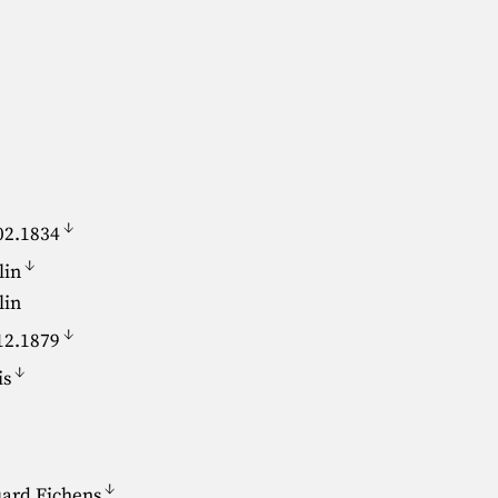
↓
02.1834
↓
lin
lin
↓
12.1879
↓
is
↓
ard Eichens