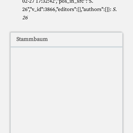
02-27 17:32:42","pos_in_src":"S.
26","v_id":3866,"editors":[],"authors":[]}:
S.
26
Stammbaum