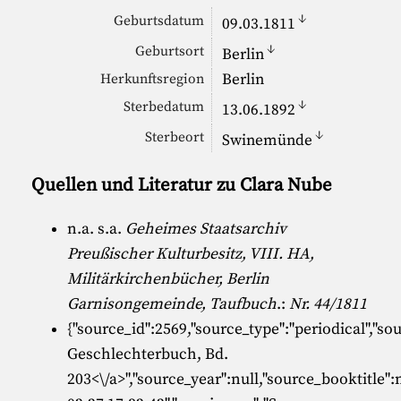
↓
Geburtsdatum
09.03.1811
↓
Geburtsort
Berlin
Berlin
Herkunftsregion
↓
Sterbedatum
13.06.1892
↓
Sterbeort
Swinemünde
Quellen und Literatur zu Clara Nube
n.a. s.a.
Geheimes Staatsarchiv
Preußischer Kulturbesitz, VIII. HA,
Militärkirchenbücher, Berlin
Garnisongemeinde, Taufbuch
.:
Nr. 44/1811
{"source_id":2569,"source_type":"periodical","sour
Geschlechterbuch, Bd.
203<\/a>","source_year":null,"source_booktitle":n