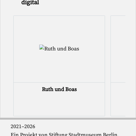
digital
Ruth und Boas
Tas
2021–2026
Ein Projekt von Stiftung Stadtmuseum Berlin,