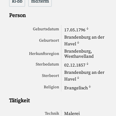
kl-bb
md:term
Person
↓
Geburtsdatum
17.05.1796
Brandenburg an der
Geburtsort
↓
Havel
Brandenburg,
Herkunftsregion
Westhavelland
↓
Sterbedatum
02.12.1857
Brandenburg an der
Sterbeort
↓
Havel
↓
Religion
Evangelisch
Tätigkeit
Malerei
Technik