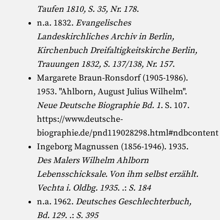
Taufen 1810, S. 35, Nr. 178
.
n.a. 1832.
Evangelisches
Landeskirchliches Archiv in Berlin,
Kirchenbuch Dreifaltigkeitskirche Berlin,
Trauungen 1832, S. 137/138, Nr. 157
.
Margarete Braun-Ronsdorf (1905-1986)
.
1953. "
Ahlborn, August Julius Wilhelm
".
Neue Deutsche Biographie Bd. 1
. S. 107.
https://www.deutsche-
biographie.de/pnd119028298.html#ndbcontent
Ingeborg Magnussen (1856-1946)
. 1935.
Des Malers Wilhelm Ahlborn
Lebensschicksale. Von ihm selbst erzählt.
Vechta i. Oldbg. 1935
. .:
S. 184
n.a. 1962.
Deutsches Geschlechterbuch,
Bd. 129
. .:
S. 395